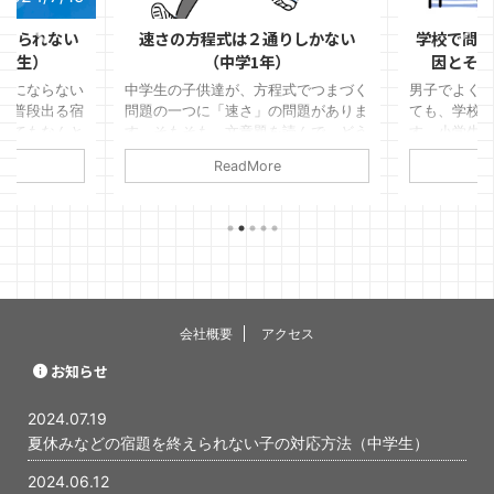
終えられない
速さの方程式は２通りしかない
学校で問題
中学生）
（中学1年）
因とその
リにならない
中学生の子供達が、方程式でつまづく
男子でよく
。普段出る宿
問題の一つに「速さ」の問題がありま
ても、学校
ってもなんと
す。そもそも、文章題を読んで、どう
す。小学生
ますが、夏休
やって式をつくればいいのかわからな
ない、他の
ReadMore
についてはそ
くなってしまうことが多いです。 そ
言を吐くと
では、勉強が
れは、文章題を「理解」しようとする
なっても、
題を終わらせ
から、わけがわからなくなります。国
まにいます
の場合につい
語の文章であれば、「理解」すること
の子が同じ
と競争が好き
はできます。文章ですので。 しか
もちろん、
、といって、
し、数学の場合は、もともと、意味の
ますが、両
ような子の場
ない式を言葉にしただけです。「理
は親に原因
は、いつもギ
解」しようとすると物語のように流れ
の子がそう
会社概要
アクセス
供にどのよう
もありませんので、何が書いてあるか
言えば、実
親は何をする
わからず、式が立てられなくなってし
いることも多
お知らせ
えします。
まうのです。数学の文章題（特に方程
で、俺ばっか
式） ...
けた ...
2024.07.19
夏休みなどの宿題を終えられない子の対応方法（中学生）
2024.06.12