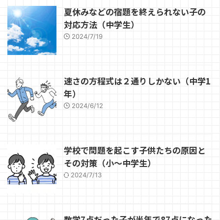
ル自体、本当はおかしいのです
子供をますますうまくいかない方
夏休みなどの宿題を終えられない子の
が、勉強ができないと将来困ると
向にもっていってしまうことがあ
対応方法（中学生）
思っている人が多いようですので
ります。そして子供のとる抵抗 ...
...
2024/7/19
速さの方程式は２通りしかない（中学1
年）
2024/6/12
学校で問題を起こす子供たちの原因と
その対策（小～中学生）
2024/7/13
数学7点だった子が半年で87点になった