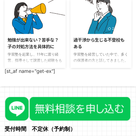
っていられない、他の子にちょっ
い方がいいです。 その理由につ
かいを出す、暴言を吐くというこ
いてお話いたします。ただ、課題
とですね。中学生になっても、同
など単発のものは手伝ってあげて
じことを繰り返す子もたまにいま
問題ないです。ここで言うのは毎
2024/7/13
2024/7/13
す。兄弟がいると、割と両方の子
日の勉強についてです。 勉強の
が同じことを学校でやります。
内容が問題ではなく、怒ってしま
勉強が出来ない？苦手な？
過干渉から生じる不登校も
もちろん、片方だけという場合も
うことが問題（期待しているか
子の対処方法を具体的に
ある
ありますが、両方の兄弟がやると
ら） 小学生でも、中学生でも高
学習塾を起業し、11年に渡り経
学習塾を経営していた中で、多く
いうことは親に原因があるからで
校生でもいいのですが、親が勉強
営、指導そして譲渡した経験をも
の保護者の方と話してきました。
す。なぜ、その子がそういったこ
が得意だったりすると、大体見る
とにお話します。 多くの子供達
プレーヤーとして仕事ができる人
とを繰り返すかと言えば、実は
ことができる、というケースもよ
[st_af name="get-ex"]
と保護者と接してきました。通う
と、子育てが得意かという点は相
「親の厳しさ」から来ていること
くあると思います。特に中学生ま
子の継続平均年数は3年くらいで
関性は全くありません。（リーダ
も多くあります。 「なんで、俺
でであれば、どの科目でも解答が
したが、長い子は9年、8年つづ
ーとして仕事ができる人は、子育
ばっかり」 学校から連絡を受け
あれば教えることができると思っ
けてくれる子も多かったからこそ
てが得意かもしれません。相手の
た ...
...
言えることがあります。小中学生
気持ちを考えますので） その理
の時に入塾して、大学入学まで通
由は、例えばメーカーでのモノづ
う子が多かったということです。
くりや、会社での組織の中におけ
まず、一つ言えることは、勉強の
るサービス等で不具合が起きない
でき不出来と、社会に出てからの
ようにするための方法と、人を育
仕事というのはなんの相関性もあ
てる方法は全く逆だからです。
受付時間 不定休（予約制）
りません。そのため、このタイト
その違いに気づいていない親は、