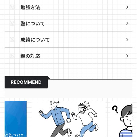
勉強方法
塾について
成績について
親の対応
RECOMMEND
2024/7/19
2024/6/12