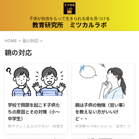
子供が自信をもって生きられる道を見つける
教育研究所 ミツカルラボ
HOME
>
親の対応
>
親の対応
2024/7/13
2024/7/13
学校で問題を起こす子供た
親は子供の勉強（習い事）
ちの原因とその対策（小～
を教えない方がいいけ
中学生）
ど・・
男子でよくあるのですが、何度言
学習塾を11年にわたり、経営して
われても、学校で問題を起こす子
いた経験から言うと、一般的には
がいます。小学生が一番多く、座
親は子供の勉強（習い事）はみな