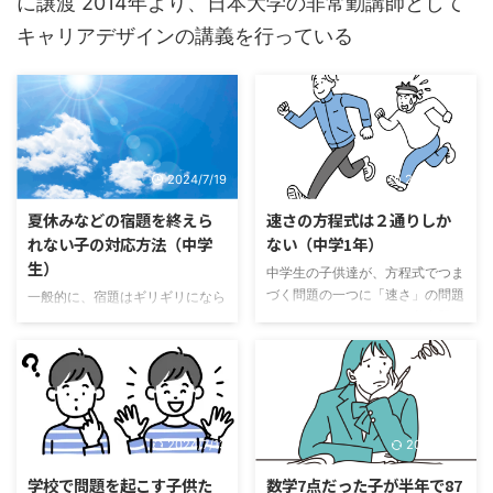
に譲渡 2014年より、日本大学の非常勤講師として
キャリアデザインの講義を行っている
2024/7/19
2024/6/12
夏休みなどの宿題を終えら
速さの方程式は２通りしか
れない子の対応方法（中学
ない（中学1年）
生）
中学生の子供達が、方程式でつま
づく問題の一つに「速さ」の問題
一般的に、宿題はギリギリになら
があります。そもそも、文章題を
ないとやらない子は多いです。普
読んで、どうやって式をつくれば
段出る宿題なら、まだ前日に頑張
いいのかわからなくなってしまう
ってもなんとか終わらせることが
ことが多いです。 それは、文章
できますが、夏休みなどの長期休
題を「理解」しようとするから、
みの宿題についてはそうはいきま
わけがわからなくなります。国語
せん。 ここでは、勉強が好きで
2024/7/13
2024/7/13
の文章であれば、「理解」するこ
なく、夏休みの宿題を終わらせる
とはできます。文章ですので。
ことに苦労している子の場合につ
学校で問題を起こす子供た
数学7点だった子が半年で87
しかし、数学の場合は、もとも