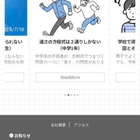
2024/7/19
2024/6/12
終えられない
速さの方程式は２通りしかない
学校で問題
中学生）
（中学1年）
因とその
リにならない
中学生の子供達が、方程式でつまづく
男子でよく
。普段出る宿
問題の一つに「速さ」の問題がありま
ても、学校
ってもなんと
す。そもそも、文章題を読んで、どう
す。小学生
ますが、夏休
やって式をつくればいいのかわからな
ない、他の
ReadMore
についてはそ
くなってしまうことが多いです。 そ
言を吐くと
では、勉強が
れは、文章題を「理解」しようとする
なっても、
題を終わらせ
から、わけがわからなくなります。国
まにいます
の場合につい
語の文章であれば、「理解」すること
の子が同じ
と競争が好き
はできます。文章ですので。 しか
もちろん、
、といって、
し、数学の場合は、もともと、意味の
ますが、両
ような子の場
ない式を言葉にしただけです。「理
は親に原因
は、いつもギ
解」しようとすると物語のように流れ
の子がそう
会社概要
アクセス
供にどのよう
もありませんので、何が書いてあるか
言えば、実
親は何をする
わからず、式が立てられなくなってし
いることも多
お知らせ
えします。
まうのです。数学の文章題（特に方程
で、俺ばっか