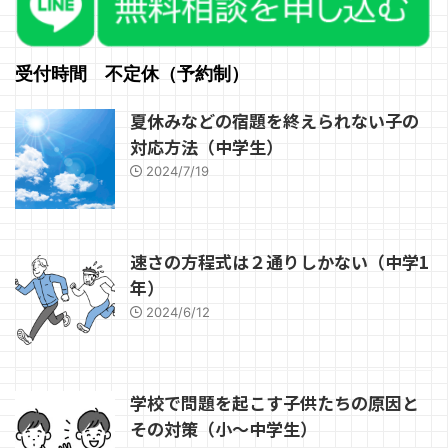
気持ちを考えますので） その理
段階評価の「３」だと選べる高校
由は、例えばメーカーでのモノづ
はほんの少しになることに気づい
くりや、会社での組織の中におけ
ていないのです。 成績の「３」
るサービス等で不具合が起きない
が真ん中は間違い 多くの中学校
受付時間 不定休（予約制）
ようにするための方法と、人を育
の成績は、1〜5の5段階評価に表
てる方法は全く逆だからです。
向きはなっていると思います。 5
夏休みなどの宿題を終えられない子の
その違いに気づいていない親は、
が一番良くて、1が一番悪いと。
対応方法（中学生）
子供をますますうまくいかない方
それ自体は正しいのですが、ざっ
向にもっていってしまうことがあ
くりいうと公立中学の成績の振り
2024/7/19
ります。そして子供のとる抵抗 ...
分けはこんな感じです。（地 ...
速さの方程式は２通りしかない（中学1
年）
2024/6/12
学校で問題を起こす子供たちの原因と
その対策（小～中学生）