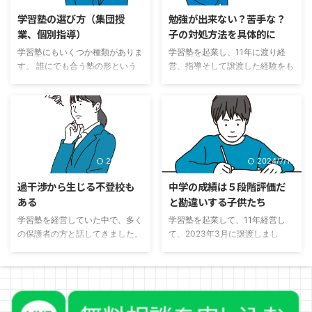
内容が問題ではなく、怒ってしま
なった」「文章問題が解けなかっ
学習塾の選び方（集団授
勉強が出来ない？苦手な？
うことが問題（期待しているか
た」などと言ってきます。 そう
業、個別指導）
子の対処方法を具体的に
ら） 小学生でも、中学生でも高
すると、「応用問題」や「文章問
学習塾にもいくつか種類がありま
学習塾を起業し、11年に渡り経
校生でもいいのですが、親が勉強
題」に力を入れたらいいことにな
す。 誰にでも合う塾の形という
営、指導そして譲渡した経験をも
が得意だったりすると、大体見る
りますが、ほとんどの場合はそう
ものはありません。子供の性格や
とにお話します。 多くの子供達
ことができる、というケースもよ
ではないケースが多いです。確か
目標によって変わってきます。そ
と保護者と接してきました。通う
くあると思います。特に中学生ま
に、「応用問題」や「文章問題」
れぞれのスタイルにメリットとデ
子の継続平均年数は3年くらいで
でであれば、どの科目でも解答が
ができていないことは事実である
メリットがあります。 集団授業
したが、長い子は9年、8年つづ
あれば教えることができると思っ
のですが、それ以前に問題でつま
と個別指導の特徴についてお伝え
けてくれる子も多かったからこそ
...
...
いたします。 集団授業の長所と
言えることがあります。小中学生
2024/7/13
2024/7/13
短所 集団授業の長所 同じ金額な
の時に入塾して、大学入学まで通
らば、個別指導よりも多い時間授
う子が多かったということです。
過干渉から生じる不登校も
中学の成績は５段階評価だ
業を受けることができる 個別指
まず、一つ言えることは、勉強の
ある
と勘違いする子供たち
導よりも質の高い授業を受けるこ
でき不出来と、社会に出てからの
とができる確率があがる（専門の
仕事というのはなんの相関性もあ
学習塾を経営していた中で、多く
学習塾を起業して、11年経営し
講師になることが多いので） 他
りません。そのため、このタイト
の保護者の方と話してきました。
て、2023年3月に譲渡しまし
の生徒の目があるので宿題などを
ル自体、本当はおかしいのです
プレーヤーとして仕事ができる人
た。そのため、子供達と保護者と
やらないわけにいかず、競争意識
が、勉強ができないと将来困ると
と、子育てが得意かという点は相
多くの人たちと接してきた経験を
を持つことができる 友達がで ...
思っている人が多いようですので
関性は全くありません。（リーダ
もとにお伝えします。 勉強が好
...
ーとして仕事ができる人は、子育
きでない子供は、自分の成績は
てが得意かもしれません。相手の
「普通」だと思いたがります。５