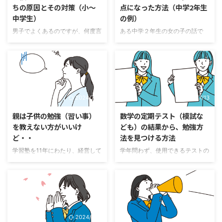
いてお伝えします。もともと競争
ちの原因とその対策（小～
点になった方法（中学2年生
と、意味のない式を言葉にしただ
が好きで、7月中に終わらせる、
中学生）
の例）
けです。「理解」しようとすると
といって、友達と競争をしてしま
物語のように流れもありませんの
うような子の場合ではありませ
男子でよくあるのですが、何度言
ある中学２年生の女の子の話で
で、何が書いてあるかわからず、
ん。 では、いつもギリギリにし
われても、学校で問題を起こす子
す。 お母さんが塾に駆け込んで
式が立てられなくなってしまうの
かやらない子供にどのような方法
がいます。小学生が一番多く、座
きました。前期中間（１学期）テ
です。数学の文章題（特に方程
で進めてもらい、親は何をすると
っていられない、他の子にちょっ
ストの結果で数学７点でした。後
式） ...
いいのかについてお伝えします。
かいを出す、暴言を吐くというこ
期中間（２学期）テストで６０点
...
とですね。中学生になっても、同
台になり、後期期末（３学期）で
じことを繰り返す子もたまにいま
８７点になり成績も２から４にな
2024/7/13
2024/7/13
す。兄弟がいると、割と両方の子
りました。学校の先生も大変驚い
が同じことを学校でやります。
たようで「変なキノコでも食べた
親は子供の勉強（習い事）
数学の定期テスト（模試な
もちろん、片方だけという場合も
のか？？」と言われたと喜んで伝
を教えない方がいいけ
ども）の結果から、勉強方
ありますが、両方の兄弟がやると
えてくれました。 （私がその子
ど・・
法を見つける方法
いうことは親に原因があるからで
に渡していた塾のテキストを学校
す。なぜ、その子がそういったこ
の先生がコピーさせてほしいとい
学習塾を11年にわたり、経営して
学年問わず、使用できるテストの
とを繰り返すかと言えば、実は
ってもっていったそうですが、ポ
いた経験から言うと、一般的には
分析方法があります。 中学受験
「親の厳しさ」から来ていること
イントは問題集じゃないんですけ
親は子供の勉強（習い事）はみな
から大学受験まで使えますが、使
も多くあります。 「なんで、俺
どね。教え方なんですが、熱心な
い方がいいです。 その理由につ
いやすいのは数学です。 ただ、
ばっかり」 学校から連絡を受け
先生だなと思います） この子は
いてお話いたします。ただ、課題
テストの点数を見て、これからは
た ...
数 ...
など単発のものは手伝ってあげて
頑張ろう、ではダメなわけです。
問題ないです。ここで言うのは毎
また、子供たちは間違って理解す
2024/7/13
2024/7/13
日の勉強についてです。 勉強の
ることが多く、「応用問題が解け